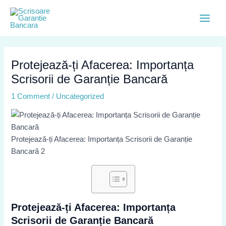
Skip
Post
Main
to
navigation
Menu
content
Protejează-ți Afacerea: Importanța
Scrisorii de Garanție Bancară
1 Comment
/
Uncategorized
Protejează-ți Afacerea: Importanța Scrisorii de Garanție
Bancară 2
Protejează-ți Afacerea: Importanța
Scrisorii de Garanție Bancară